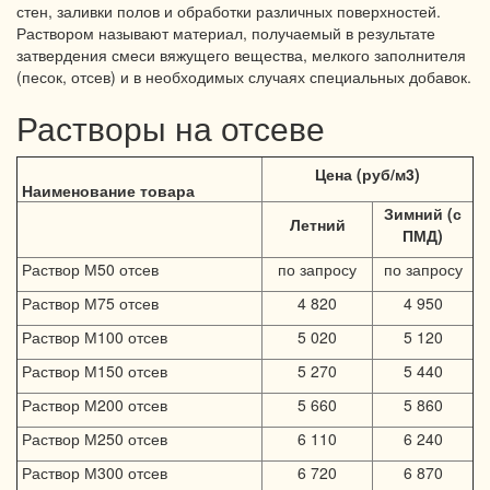
стен, заливки полов и обработки различных поверхностей.
Раствором называют материал, получаемый в результате
затвердения смеси вяжущего вещества, мелкого заполнителя
(песок, отсев) и в необходимых случаях специальных добавок.
Растворы на отсеве
Цена (руб/м3)
Наименование товара
Зимний (с
Летний
ПМД)
Раствор М50 отсев
по запросу
по запросу
Раствор М75 отсев
4 820
4 950
Раствор М100 отсев
5 020
5 120
Раствор М150 отсев
5 270
5 440
Раствор М200 отсев
5 660
5 860
Раствор М250 отсев
6 110
6 240
Раствор М300 отсев
6 720
6 870